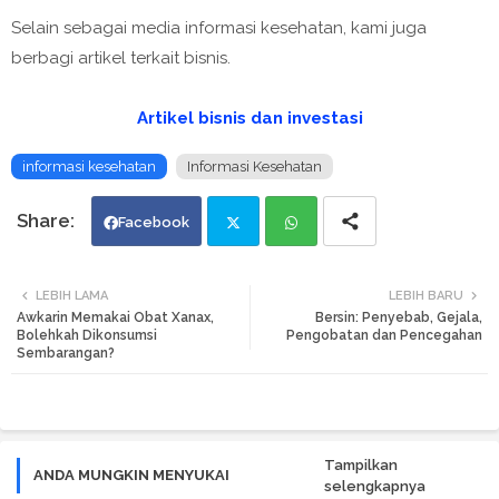
Selain sebagai media informasi kesehatan, kami juga
berbagi artikel terkait bisnis.
Artikel bisnis dan investasi
informasi kesehatan
Informasi Kesehatan
Facebook
Twi
Wh
LEBIH LAMA
LEBIH BARU
Awkarin Memakai Obat Xanax,
Bersin: Penyebab, Gejala,
tte
ats
Bolehkah Dikonsumsi
Pengobatan dan Pencegahan
Sembarangan?
r
app
Tampilkan
ANDA MUNGKIN MENYUKAI
selengkapnya