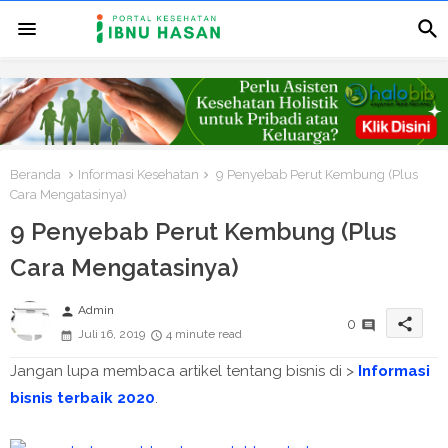
Beranda
Informasi Kesehatan
9 Penyebab Perut Kembung (Plus
Cara Mengatasinya)
9 Penyebab Perut Kembung (Plus
Cara Mengatasinya)
Admin
person
share
0
Juli 16, 2019
4 minute read
Jangan lupa membaca artikel tentang bisnis di >
Informasi
bisnis terbaik 2020
.